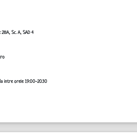
r. 28A, Sc. A, SAD 4
.ro
oda intre orele 19:00-20.30