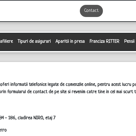
Contact
filiere
Tipuri de asigurari
Aparitii in presa
Franciza RITTER
Pensii
 oferi informatii telefonice legate de comenzile online, pentru acest lucru p
rin formularul de contact de pe site si revenim catre tine in cel mai scurt t
184 - 186, cladirea NIRO, etaj 7
r.ro