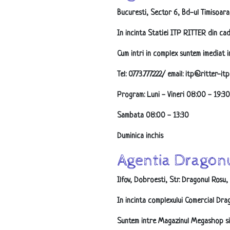
Bucuresti, Sector 6, Bd-ul Timisoara,
In incinta Statiei ITP RITTER din ca
Cum intri in complex suntem imediat i
Tel: 0773.777.222/ email: itp@ritter-itp
Program: Luni - Vineri 08:00 - 19:30
Sambata 08:00 - 13:30
Duminica inchis
Agentia Dragon
Ilfov, Dobroesti, Str. Dragonul Rosu, 
In incinta complexului Comercial Dra
Suntem intre Magazinul Megashop si 