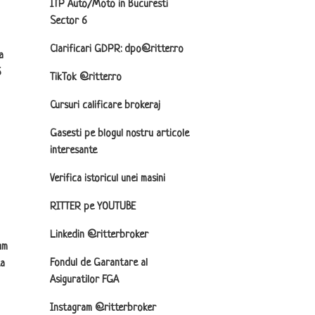
ITP Auto/Moto in Bucuresti
Sector 6
Clarificari GDPR: dpo@ritter.ro
a
6
TikTok @ritter.ro
Cursuri calificare brokeraj
Gasesti pe blogul nostru articole
interesante
Verifica istoricul unei masini
RITTER pe YOUTUBE
Linkedin @ritterbroker
um
Fondul de Garantare al
ta
Asiguratilor FGA
Instagram @ritterbroker