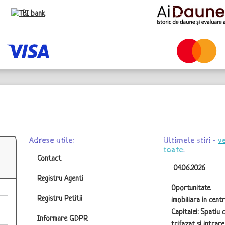
Adrese utile:
Ultimele stiri -
v
toate
:
Contact
04.06.2026
Registru Agenti
Oportunitate
Registru Petitii
imobiliara in centr
Capitalei: Spatiu 
Informare GDPR
trifazat si intrare