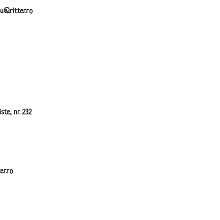
su@ritter.ro
ste, nr. 232
er.ro