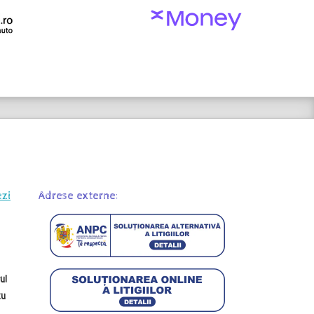
ezi
Adrese externe:
ul
cu