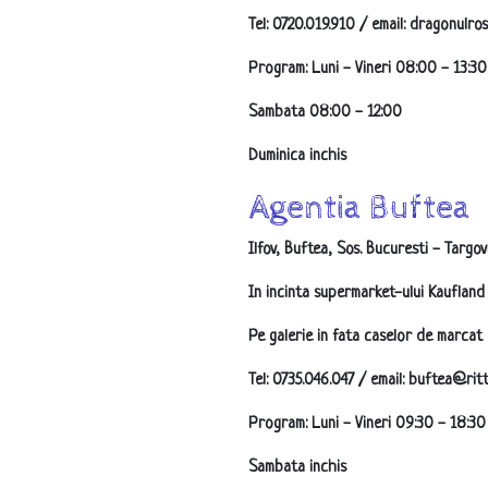
Tel: 0720.019.910 / email: dragonulro
Program: Luni - Vineri 08:00 - 13:30
Sambata 08:00 - 12:00
Duminica inchis
Agentia Buftea
Ilfov, Buftea, Sos. Bucuresti - Targovi
In incinta supermarket-ului Kaufland
Pe galerie in fata caselor de marcat
Tel: 0735.046.047 / email: buftea@ritt
Program: Luni - Vineri 09:30 - 18:30
Sambata inchis