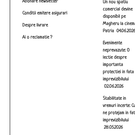
Abonare newsletter
Un nou spatiu
comercial devine
Conditii emitere asigurari
disponibil pe
Magheru la cinem
Despre livrare
Patria
04.06.202
Ai o reclamatie ?
Evenimente
neprevazute: O
lectie despre
importanta
protectiei in fata
imprevizibilului
02.06.2026
Stabilitate in
vremuri incerte: C
ne protejam in fa
imprevizibilului
28.05.2026