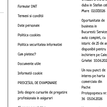
duba in Stefan cel
Formular DNT
Mare
02.07.2026
Termeni si conditii
Oportunitate de
Date personale
business in
Bucuresti: Service
Politica cookies
auto complet, cu
istoric de 25 de an
Politica securitatea informatiei
disponibil pentru
Cum platesc?
inchiriere pe Cale
Grivitei
10.06.20
Documente utile
Un nou punct de
Informatii cookie
interes pe harta
comerciala din
PROCESUL DE EXAMINARE
Pache
Info despre cursurile de pregatire
Protopopescu nr.
profesionala in asigurari
36
05.06.2026