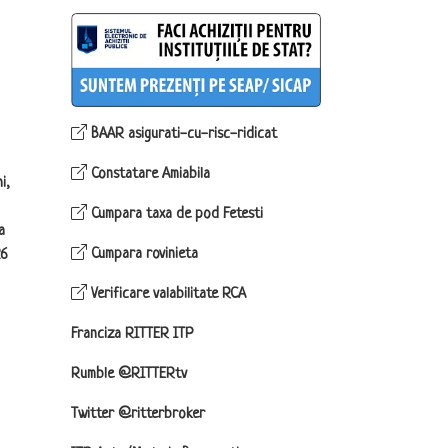
BAAR asigurati-cu-risc-ridicat
Constatare Amiabila
i,
Cumpara taxa de pod Fetesti
a
Cumpara rovinieta
26
Verificare valabilitate RCA
Franciza RITTER ITP
Rumble @RITTERtv
Twitter @ritterbroker