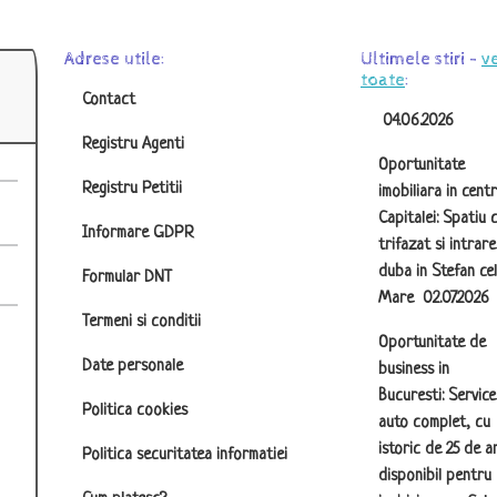
Adrese utile:
Ultimele stiri -
v
toate
:
Contact
04.06.2026
Registru Agenti
Oportunitate
Registru Petitii
imobiliara in centr
Capitalei: Spatiu 
Informare GDPR
trifazat si intrare
duba in Stefan cel
Formular DNT
Mare
02.07.2026
Termeni si conditii
Oportunitate de
Date personale
business in
Bucuresti: Service
Politica cookies
auto complet, cu
istoric de 25 de an
Politica securitatea informatiei
disponibil pentru