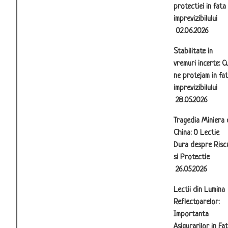
protectiei in fata
imprevizibilului
02.06.2026
Stabilitate in
vremuri incerte: C
ne protejam in fa
imprevizibilului
28.05.2026
Tragedia Miniera 
China: O Lectie
Dura despre Risc
si Protectie
26.05.2026
Lectii din Lumina
Reflectoarelor:
Importanta
Asigurarilor in Fa