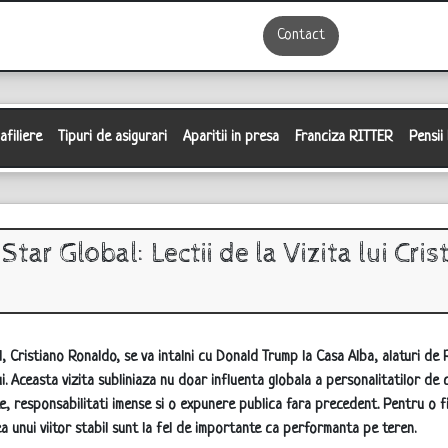
Contact
filiere
Tipuri de asigurari
Aparitii in presa
Franciza RITTER
Pensii
Star Global: Lectii de la Vizita lui Cri
al, Cristiano Ronaldo, se va intalni cu Donald Trump la Casa Alba, alaturi 
. Aceasta vizita subliniaza nu doar influenta globala a personalitatilor de ca
e, responsabilitati imense si o expunere publica fara precedent. Pentru o fi
ea unui viitor stabil sunt la fel de importante ca performanta pe teren.