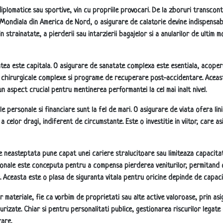
e diplomatice sau sportive, vin cu propriile provocari. De la zboruri transcon
Mondiala din America de Nord, o asigurare de calatorie devine indispensabi
 strainatate, a pierderii sau intarzierii bagajelor si a anularilor de ultim m
atea este capitala. O asigurare de sanatate complexa este esentiala, acoper
i chirurgicale complexe si programe de recuperare post-accidentare. Aceast
un aspect crucial pentru mentinerea performantei la cel mai inalt nivel.
le personale si financiare sunt la fel de mari. O asigurare de viata ofera li
si a celor dragi, indiferent de circumstante. Este o investitie in viitor, care
e neasteptata pune capat unei cariere stralucitoare sau limiteaza capacit
sonale este conceputa pentru a compensa pierderea veniturilor, permitand o
ore. Aceasta este o plasa de siguranta vitala pentru oricine depinde de capac
 materiale, fie ca vorbim de proprietati sau alte active valoroase, prin asi
urizate. Chiar si pentru personalitati publice, gestionarea riscurilor legate
rare.