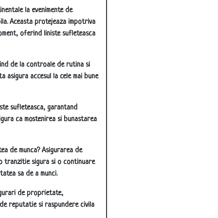
tinentale la evenimente de
la. Aceasta protejeaza impotriva
oment, oferind liniste sufleteasca
ind de la controale de rutina si
a asigura accesul la cele mai bune
niste sufleteasca, garantand
 asigura ca mostenirea si bunastarea
atea de munca? Asigurarea de
 tranzitie sigura si o continuare
itatea sa de a munci.
gurari de proprietate,
 de reputatie si raspundere civila