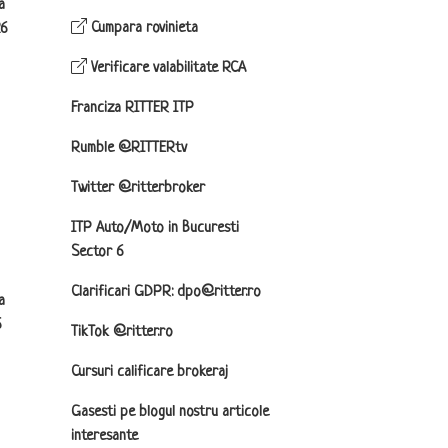
a
Cumpara rovinieta
26
Verificare valabilitate RCA
Franciza RITTER ITP
Rumble @RITTERtv
Twitter @ritterbroker
ITP Auto/Moto in Bucuresti
Sector 6
Clarificari GDPR: dpo@ritter.ro
a
6
TikTok @ritter.ro
Cursuri calificare brokeraj
Gasesti pe blogul nostru articole
interesante