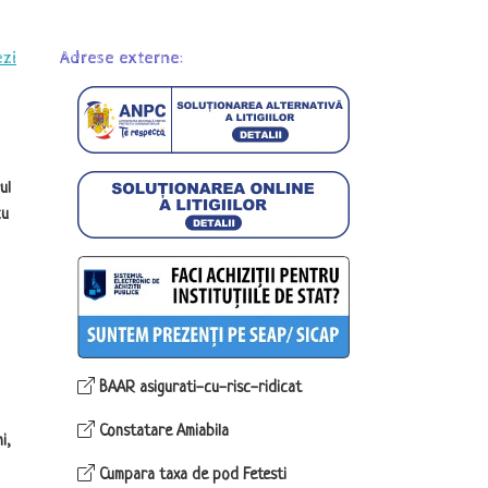
ezi
Adrese externe:
ul
cu
BAAR asigurati-cu-risc-ridicat
Constatare Amiabila
i,
Cumpara taxa de pod Fetesti