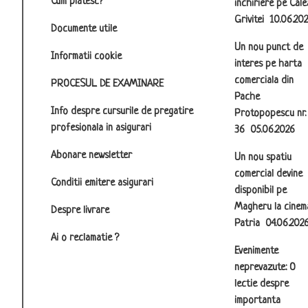
Cum platesc?
inchiriere pe Cale
Grivitei
10.06.20
Documente utile
Un nou punct de
Informatii cookie
interes pe harta
comerciala din
PROCESUL DE EXAMINARE
Pache
Info despre cursurile de pregatire
Protopopescu nr.
profesionala in asigurari
36
05.06.2026
Abonare newsletter
Un nou spatiu
comercial devine
Conditii emitere asigurari
disponibil pe
Magheru la cinem
Despre livrare
Patria
04.06.202
Ai o reclamatie ?
Evenimente
neprevazute: O
lectie despre
importanta