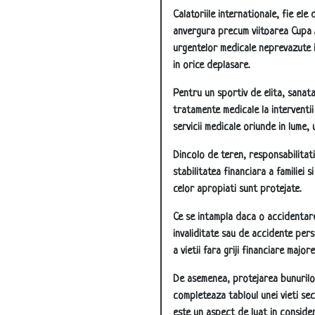
Calatoriile internationale, fie el
anvergura precum viitoarea Cupa 
urgentelor medicale neprevazute in
in orice deplasare.
Pentru un sportiv de elita, sanat
tratamente medicale la interventi
servicii medicale oriunde in lume, 
Dincolo de teren, responsabilitati
stabilitatea financiara a familiei 
celor apropiati sunt protejate.
Ce se intampla daca o accidentar
invaliditate sau de accidente per
a vietii fara griji financiare maj
De asemenea, protejarea bunurilor
completeaza tabloul unei vieti sec
este un aspect de luat in conside