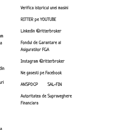
Verifica istoricul unei masini
RITTER pe YOUTUBE
Linkedin @ritterbroker
um
Fondul de Garantare al
ta
Asiguratilor FGA
Instagram @ritterbroker
din
Ne gasesti pe Facebook
uri
ANSPDCP
SAL-FIN
Autoritatea de Supraveghere
Financiara
ta