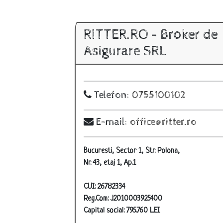
RITTER.RO - Broker de
Asigurare SRL
Telefon:
0755100102
E-mail:
office@ritter.ro
Bucuresti, Sector 1, Str. Polona,
Nr. 43, etaj 1, Ap.1
CUI: 26782334
Reg.Com: J2010003925400
Capital social: 795.760 LEI