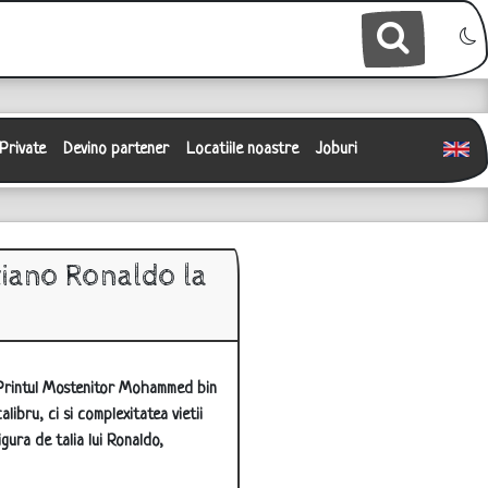
 Private
Devino partener
Locatiile noastre
Joburi
stiano Ronaldo la
de Printul Mostenitor Mohammed bin
libru, ci si complexitatea vietii
gura de talia lui Ronaldo,