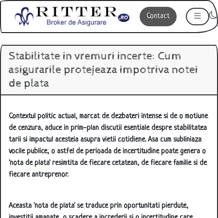
Contact
Stabilitate in vremuri incerte: Cum
asigurarile protejeaza impotriva notei
de plata
Contextul politic actual, marcat de dezbateri intense si de o motiune
de cenzura, aduce in prim-plan discutii esentiale despre stabilitatea
tarii si impactul acesteia asupra vietii cotidiene. Asa cum subliniaza
vocile publice, o astfel de perioada de incertitudine poate genera o
'nota de plata' resimtita de fiecare cetatean, de fiecare familie si de
fiecare antreprenor.
Aceasta 'nota de plata' se traduce prin oportunitati pierdute,
investitii amanate, o scadere a increderii si o incertitudine care