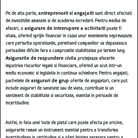
antreprenorii si angajatii
Pe de alta parte,
sunt direct afectati
de investitiile amanate si de scaderea increderii. Pentru mediul de
asigurare de intrerupere a activitatii
afaceri, o
poate fi
vitala, oferind sprijin financiar in cazul unor evenimente neprevazute
care perturba operatiunile, permitand companiilor sa depaseasca
perioadele dificile fara a compromite stabilitatea pe termen lung.
Asigurarile de raspundere civila
protejeaza afacerile
impotriva riscurilor legale si financiare, oferind un scut intr-un
mediu economic si legislativ in continua schimbare. Pentru angajati,
asigurari de grup
pachetele de
oferite de angajatori, care pot
include asigurari de sanatate sau de viata, contribuie la un
sentiment de stabilitate si securitate, esential in perioade de
incertitudine.
Astfel, in fata unei 'note de plata' care poate afecta pe oricine,
asigurarile raman un instrument esential pentru a transforma
incertitudinea in certitudine si a oferi linistea necesara pentru a