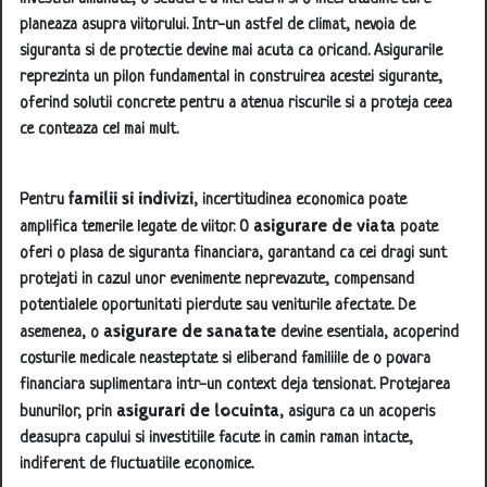
planeaza asupra viitorului. Intr-un astfel de climat, nevoia de
siguranta si de protectie devine mai acuta ca oricand. Asigurarile
reprezinta un pilon fundamental in construirea acestei sigurante,
oferind solutii concrete pentru a atenua riscurile si a proteja ceea
ce conteaza cel mai mult.
familii si indivizi
Pentru
, incertitudinea economica poate
asigurare de viata
amplifica temerile legate de viitor. O
poate
oferi o plasa de siguranta financiara, garantand ca cei dragi sunt
protejati in cazul unor evenimente neprevazute, compensand
potentialele oportunitati pierdute sau veniturile afectate. De
asigurare de sanatate
asemenea, o
devine esentiala, acoperind
costurile medicale neasteptate si eliberand familiile de o povara
financiara suplimentara intr-un context deja tensionat. Protejarea
asigurari de locuinta
bunurilor, prin
, asigura ca un acoperis
deasupra capului si investitiile facute in camin raman intacte,
indiferent de fluctuatiile economice.